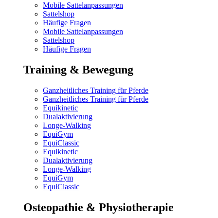
Mobile Sattelanpassungen
Sattelshop
Häufige Fragen
Mobile Sattelanpassungen
Sattelshop
Häufige Fragen
Training & Bewegung
Ganzheitliches Training für Pferde
Ganzheitliches Training für Pferde
Equikinetic
Dualaktivierung
Longe-Walking
EquiGym
EquiClassic
Equikinetic
Dualaktivierung
Longe-Walking
EquiGym
EquiClassic
Osteopathie & Physiotherapie